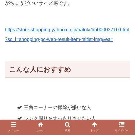
がちょうどいいサイズ感です。
https://store.shopping.yahoo.co.jp/hatuki/hb00003710.html
?sc_i=shopping-pc-web-result-item-rsltlst-img&ea=
こんな人におすすめ
三角コーナーの掃除が嫌いな人
シンク周りをすっきりさせたい人
家事を少しでもラクにしたい人
メニュー
ホーム
検索
トップ
サイドバー