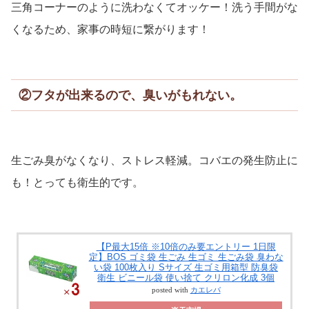
三角コーナーのように洗わなくてオッケー！洗う手間がな
くなるため、家事の時短に繋がります！
②フタが出来るので、臭いがもれない。
生ごみ臭がなくなり、ストレス軽減。コバエの発生防止に
も！とっても衛生的です。
【P最大15倍 ※10倍のみ要エントリー 1日限
定】BOS ゴミ袋 生ごみ 生ゴミ 生ごみ袋 臭わな
い袋 100枚入り Sサイズ 生ゴミ用箱型 防臭袋
衛生 ビニール袋 使い捨て クリロン化成 3個
posted with
カエレバ