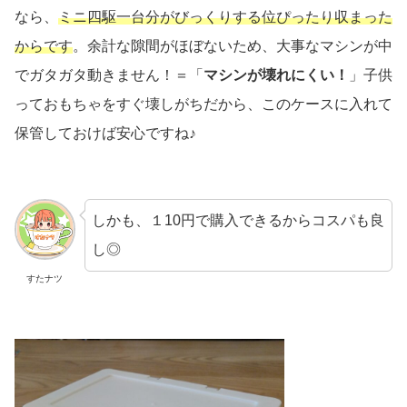
なら、
ミニ四駆一台分がびっくりする位ぴったり収まった
からです
。余計な隙間がほぼないため、大事なマシンが中
でガタガタ動きません！＝「
マシンが壊れにくい！
」子供
っておもちゃをすぐ壊しがちだから、このケースに入れて
保管しておけば安心ですね♪
しかも、１10円で購入できるからコスパも良
し◎
すたナツ