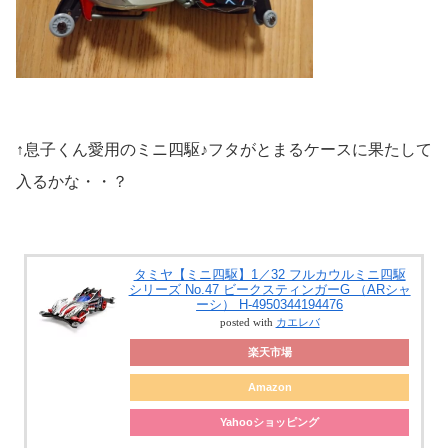
↑息子くん愛用のミニ四駆♪フタがとまるケースに果たして
入るかな・・？
タミヤ【ミニ四駆】1／32 フルカウルミニ四駆
シリーズ No.47 ビークスティンガーG （ARシャ
ーシ） H-4950344194476
posted with
カエレバ
楽天市場
Amazon
Yahooショッピング