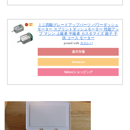
ミニ四駆グレードアップパーツ パワーダッシュ
モーター スプリントダッシュモーター 性能アッ
プ マシン 上級者 中級者 カスタマイズ 親子 子
供 コース モーター
posted with
カエレバ
楽天市場
Amazon
Yahooショッピング