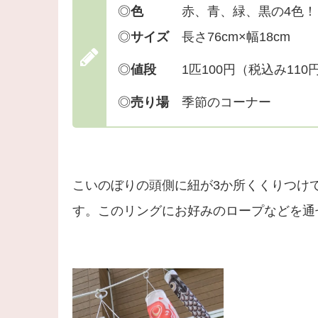
◎
色
赤、青、緑、黒の4色！
◎
サイズ
長さ76cm×幅18cm
◎
値段
1匹100円（税込み110
◎
売り場
季節のコーナー
こいのぼりの頭側に紐が3か所くくりつけ
す。このリングにお好みのロープなどを通