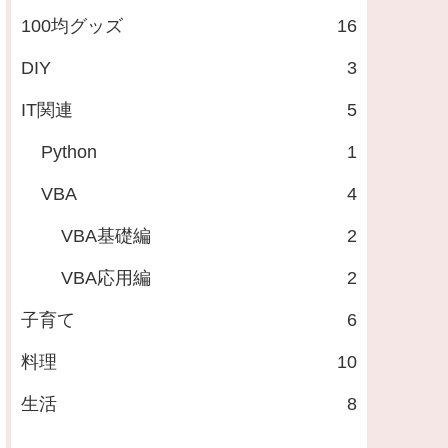
100均グッズ
16
DIY
3
IT関連
5
Python
1
VBA
4
VBA基礎編
2
VBA応用編
2
子育て
6
料理
10
生活
8