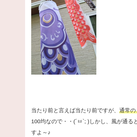
当たり前と言えば当たり前ですが、
通常の
100均なので・・(´ㅂ`; )しかし、風
すよ～♪