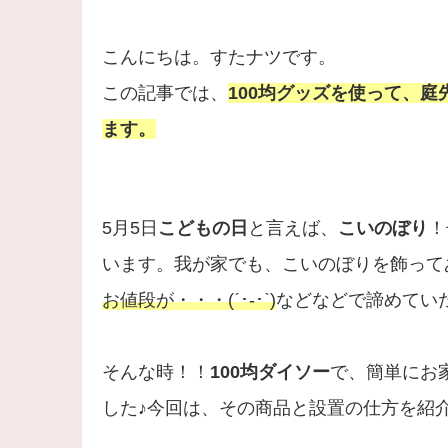
こんにちは。すたナツです。
この記事では、
100均グッズを使って、
庭
ます。
5月5日
こどもの日
と言えば、
こいのぼり
！
います。我が家でも、こいのぼりを飾って
お値段が・・・(ˊ･-･ˋ)
などなどで諦めてい
そんな時！！
100均ダイソー
で、簡単にお
した♪今回は、その商品と設置の仕方を紹介