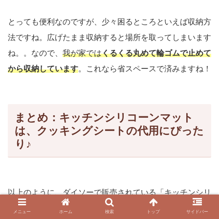
とっても便利なのですが、少々困るところといえば収納方
法ですね。広げたまま収納すると場所を取ってしまいます
ね。。なので、
我が家では
くるくる丸めて輪ゴムで止めて
から収納しています
。これなら省スペースで済みますね！
まとめ：キッチンシリコーンマット
は、クッキングシートの代用にぴった
り♪
以上のように、ダイソーで販売されている「キッチンシリ
コーンマット」についてご紹介しました。使いたいときに
メニュー
ホーム
検索
トップ
サイドバー