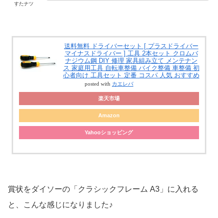
すたナツ
送料無料 ドライバーセット [ プラスドライバー
マイナスドライバー ] 工具 2本セット クロムバ
ナジウム鋼 DIY 修理 家具組み立て メンテナン
ス 家庭用工具 自転車整備 バイク整備 車整備 初
心者向け 工具セット 定番 コスパ 人気 おすすめ
posted with
カエレバ
楽天市場
Amazon
Yahooショッピング
賞状をダイソーの「クラシックフレーム A3」に入れる
と、こんな感じになりました♪