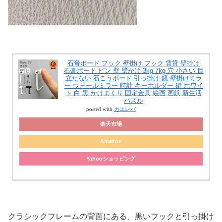
石膏ボード フック 壁掛け フック 賃貸 壁掛け
石膏ボード ピン 壁 壁かけ 3kg 7kg 穴 小さい 目
立たない 石こうボード 引っ掛け 鏡 壁掛けミラ
ー ウォールミラー 時計 キーホルダー 鍵 ホワイ
ト 白 黒 かけまくり 固定金具 絵画 画鋲 新生活
パズル
posted with
カエレバ
楽天市場
Amazon
Yahooショッピング
クラシックフレームの背面にある、黒いフックと引っ掛け