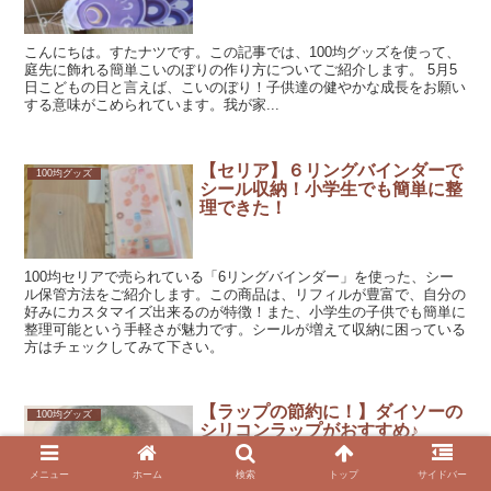
こんにちは。すたナツです。この記事では、100均グッズを使って、
庭先に飾れる簡単こいのぼりの作り方についてご紹介します。 5月5
日こどもの日と言えば、こいのぼり！子供達の健やかな成長をお願い
する意味がこめられています。我が家...
【セリア】６リングバインダーで
100均グッズ
シール収納！小学生でも簡単に整
理できた！
100均セリアで売られている「6リングバインダー」を使った、シー
ル保管方法をご紹介します。この商品は、リフィルが豊富で、自分の
好みにカスタマイズ出来るのが特徴！また、小学生の子供でも簡単に
整理可能という手軽さが魅力です。シールが増えて収納に困っている
方はチェックしてみて下さい。
【ラップの節約に！】ダイソーの
100均グッズ
シリコンラップがおすすめ♪
メニュー
ホーム
検索
トップ
サイドバー