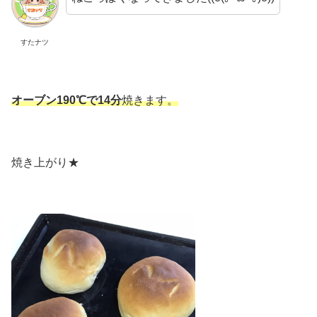
すたナツ
オーブン190℃で14分
焼きます。
焼き上がり★