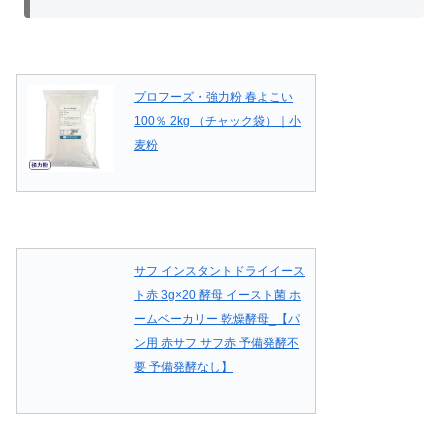
プロフーズ・強力粉 春よこい
100％ 2kg （チャック袋）｜小
麦粉
サフ インスタントドライイース
ト赤 3g×20 酵母 イースト菌 ホ
ームベーカリー 乾燥酵母_【パ
ン用 赤サフ サフ赤 予備発酵不
要 予備発酵なし】