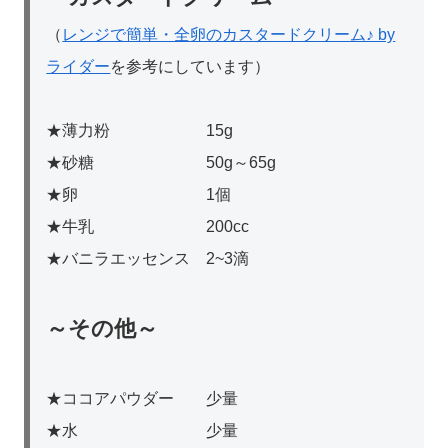
（
レンジで簡単・全卵のカスタードクリーム♪ by
ライダー
を参考にしています）
★薄力粉 15g
★砂糖 50g～65g
★卵 1個
★牛乳 200cc
★バニラエッセンス 2~3滴
～
その他～
★ココアパウダー 少量
★水 少量