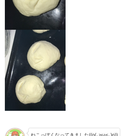
ねこっぽくなってきました((o(｡>ω<｡)o))