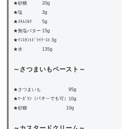
★砂糖 20g
★塩 3g
★ｽｷﾑﾐﾙｸ 5g
★無塩バター 15g
★ｲﾝｽﾀﾝﾄﾄﾞﾗｲｲｰｽﾄ 3g
★水 135g
～さつまいもペースト～
★さつまいも 95g
★ﾏｰｶﾞﾘﾝ（バターでも可）10g
★砂糖 10g
～カスタードクリーム～