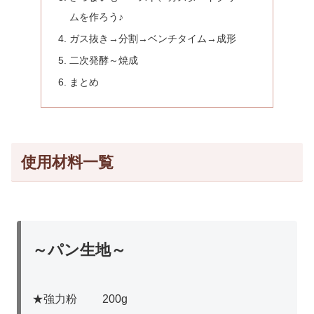
ムを作ろう♪
ガス抜き→分割→ベンチタイム→成形
二次発酵～焼成
まとめ
使用材料一覧
～パン生地～
★強力粉 200g